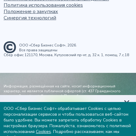
Политика использования cookies
Положение о закупках
Синергия технологий
ООО «Сбер Бизнес Софт», 2026.
Все права защищены
Сбер офис 121170, Москва, Кутузовский пр-кт, д. 32 к. 1, помещ. 7.с.18
Информация, размещённая на сайте, носит информационный
характер, не является публичной офертой (ст. 437 Гражданского
кодекса Российской Федерации). Подробности и стоимость услуг - по
запросу через
форму заявки
или по электронной почте
info@sberbs.ru
.
Возрастное ограничение 16+.
Узнайте вашу готовность к
ООО «Сбер Бизнес Софт» обрабатывает Cookies с целью
персонализации сервисов и чтобы пользоваться веб-сайтом
внедрению ИИ и получите
Электронная почта
Телефон
было удобнее. Вы можете запретить обработку Cookies в
рекомендации от экспертов
настройках браузера. Пожалуйста, ознакомьтесь с политикой
info@sberbs.ru
8 (495) 969-52-55
использования
Cookies
. Подробно рассказываем, как мы
пн-пт 9:00-18:00, МСК