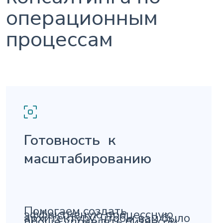
операционным
процессам
Готовность к
масштабированию
Помогаем создать
эффективную процессную
архитектуру, чтобы вам было
проще управлять бизнесом,