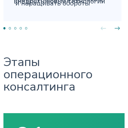
внедрять новые технологии
и наращивать обороты
Этапы
операционного
консалтинга