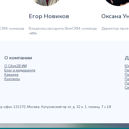
Егор Новиков
Оксана У
rCRM, команда
Владелец продукта SberCRM, команда
Директор прое
«ИИ»
О компании
Д
О Сбер2В ИИ
Юр
Блог и медиацентр
Пр
Карьера
По
Контакты
По
По
Си
р офис 121170, Москва, Кутузовский пр-кт, д. 32 к. 1, помещ. 7.с.18