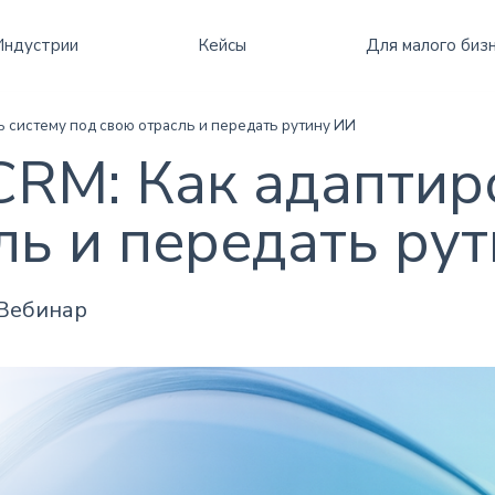
бизнесом
и
Все
Все
Все
Индустрии
Кейсы
Для малого биз
 систему под свою отрасль и передать рутину ИИ
RM: Как адаптир
ль и передать ру
Вебинар