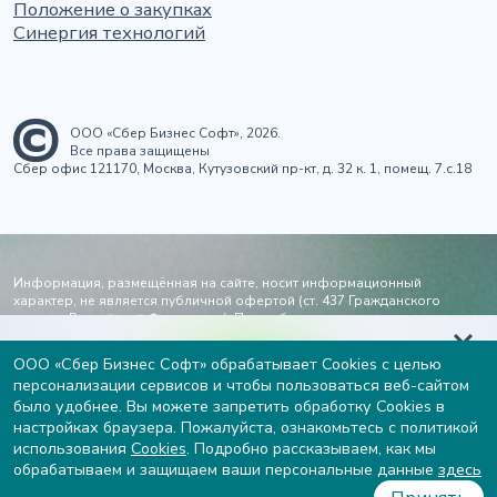
Положение о закупках
Синергия технологий
ООО «Сбер Бизнес Софт», 2026.
Все права защищены
Сбер офис 121170, Москва, Кутузовский пр-кт, д. 32 к. 1, помещ. 7.с.18
Информация, размещённая на сайте, носит информационный
характер, не является публичной офертой (ст. 437 Гражданского
кодекса Российской Федерации). Подробности и стоимость услуг - по
запросу через
форму заявки
или по электронной почте
info@sberbs.ru
.
Возрастное ограничение 16+.
Узнайте вашу готовность к
ООО «Сбер Бизнес Софт» обрабатывает Cookies с целью
персонализации сервисов и чтобы пользоваться веб-сайтом
внедрению ИИ и получите
Электронная почта
Телефон
было удобнее. Вы можете запретить обработку Cookies в
рекомендации от экспертов
настройках браузера. Пожалуйста, ознакомьтесь с политикой
info@sberbs.ru
8 (495) 969-52-55
использования
Cookies
. Подробно рассказываем, как мы
пн-пт 9:00-18:00, МСК
Пройти тест
обрабатываем и защищаем ваши персональные данные
здесь