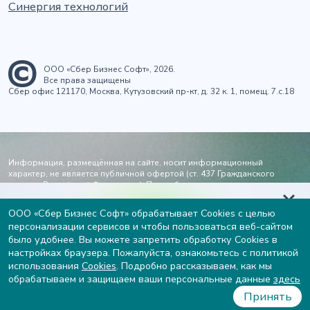
Синергия технологий
ООО «Сбер Бизнес Софт», 2026.
Все права защищены
Сбер офис 121170, Москва, Кутузовский пр-кт, д. 32 к. 1, помещ. 7.с.18
Информация, размещённая на сайте, носит информационный
характер, не является публичной офертой (ст. 437 Гражданского
кодекса Российской Федерации). Подробности и стоимость услуг - по
запросу через
форму заявки
или по электронной почте
info@sberbs.ru
.
Возрастное ограничение 16+.
Узнайте вашу готовность к
ООО «Сбер Бизнес Софт» обрабатывает Cookies с целью
персонализации сервисов и чтобы пользоваться веб-сайтом
внедрению ИИ и получите
Электронная почта
Телефон
было удобнее. Вы можете запретить обработку Cookies в
рекомендации от экспертов
настройках браузера. Пожалуйста, ознакомьтесь с политикой
info@sberbs.ru
8 (495) 969-52-55
использования
Cookies
. Подробно рассказываем, как мы
пн-пт 9:00-18:00, МСК
Пройти тест
обрабатываем и защищаем ваши персональные данные
здесь
Принять