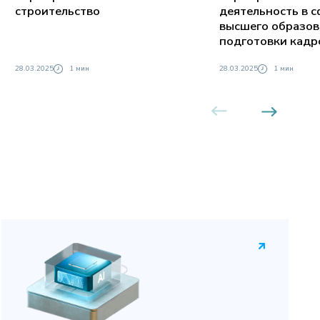
строительство
деятельность в 
высшего образов
подготовки кадр
квалификации
28.03.2025
1 мин
28.03.2025
1 мин