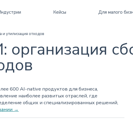
бизнесом
и
Все
Все
Все
Индустрии
Кейсы
Для малого биз
а и утилизация отходов
: организация сб
одов
ее 600 AI-native продуктов для бизнеса,
вление наиболее развитых отраслей, где
ределение общих и специализированных решений,
вании →