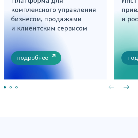
Платформа для
Инст
комплексного управления
прив
бизнесом, продажами
и ро
и клиентским сервисом
подробнее
под