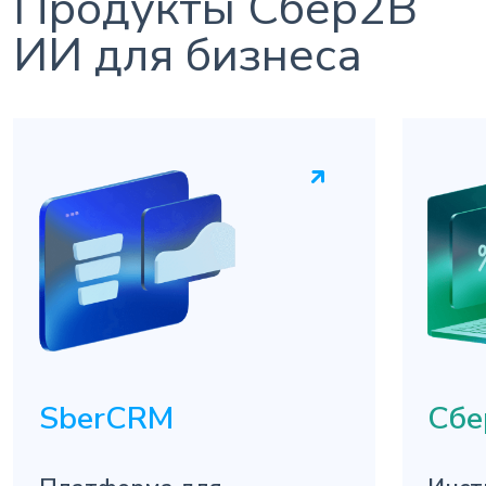
Продукты Сбер2B
ИИ для бизнеса
SberCRM
Сбе