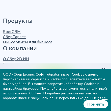
Продукты
SberCRM
СберТаргет
ИИ-сервисы для бизнеса
О компании
О Сбер2В ИИ
Блог и медиацентр
Карьера
Узнайте вашу готовность к
Контакты
ООО «Сбер Бизнес Софт» обрабатывает Cookies с целью
персонализации сервисов и чтобы пользоваться веб-сайтом
Дополнительно
внедрению ИИ и получите
было удобнее. Вы можете запретить обработку Cookies в
рекомендации от экспертов
настройках браузера. Пожалуйста, ознакомьтесь с политикой
Юридическая информация
использования
Cookies
. Подробно рассказываем, как мы
Пройти тест
Противодействие коррупции
обрабатываем и защищаем ваши персональные данные
здесь
Политика обработки персональных данных
Принять
Политика использования cookies